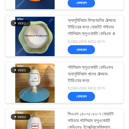
যোগাযোগ
গুণমান
অ্যালুমিনিয়াম মিশ্রণগুলির টেক্সচার
নিয়ন্ত্রণ
268
ইটচিংয়ের জন্য হোয়াইট পাউডার
পটাসিয়াম ফ্লুওবোর্যাট কেবিএফ 4
অ্যালুমিনিয়াম ফ্লোরাইড
আমাদের
$2500-2999 MOQ:20 টন
যোগাযোগ
সাথে
যোগাযোগ
পটাসিয়াম ফ্লুওবোর্যাট কেবিএফ৪
অ্যালুমিনিয়াম খাদের টেক্সচার
খবর
ইটচিংয়ের জন্য
66
$2500-2999 MOQ:20 টন
যোগাযোগ
মামলা
ফ্লোরাইড লবণ
সিএএস ১৪০৭৫-৫৩-৭ হোয়াইট
একটি
পাউডার পটাসিয়াম ফ্লুওবোর্যাট
কেবিএফ৪ ইলেক্ট্রোকেমিক্যাল