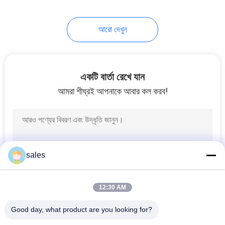
10
আরো দেখুন
ক্যালসিয়াম ফ্লুওরাইড
পাউডার
একটি বার্তা রেখে যান
আমরা শীঘ্রই আপনাকে আবার কল করব!
10
অ্যামোনিয়াম হাইড্রোজেন
sales
ফ্লুওরাইড
12:30 AM
Good day, what product are you looking for?