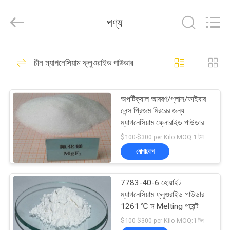
Jiaozuo
Eversim
Imp.&Exp.Co.,Ltd.
পণ্য
All
Rights
Reserved.
বাড়ি
509
চীন ম্যাগনেসিয়াম ফ্লুওরাইড পাউডার
সোডিয়াম Cryolite
পণ্য
অপটিক্যাল আবরণ/গ্লাস/ফাইবার
লেন্স প্রিজম মিররের জন্য
ভিডিও
ম্যাগনেসিয়াম ফ্লোরাইড পাউডার
$100-$300 per Kilo MOQ:1 টন
আমাদের
যোগাযোগ
344
সম্বন্ধে
7783-40-6 হোয়াইট
পটাসিয়াম ক্রিওলাইট
ম্যাগনেসিয়াম ফ্লুওরাইড পাউডার
কারখানা
1261 ℃ ম Melting পয়েন্ট
পরিদর্শন
$100-$300 per Kilo MOQ:1 টন