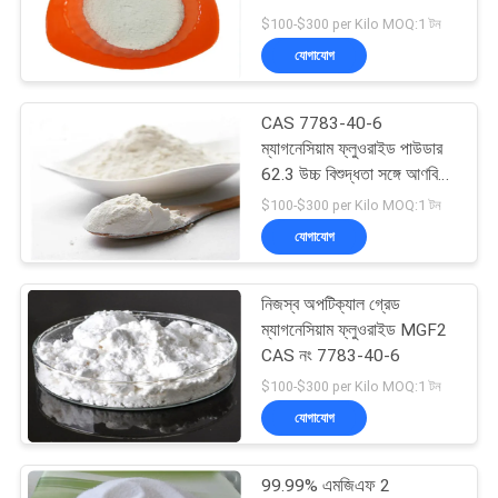
উদ্ধৃতি
$100-$300 per Kilo MOQ:1 টন
অনুরোধ
যোগাযোগ
করুন
12
ক্যালসাইন্ড পেট্রোলিয়াম
CAS 7783-40-6
সাইট
ম্যাগনেসিয়াম ফ্লুওরাইড পাউডার
কোক
62.3 উচ্চ বিশুদ্ধতা সঙ্গে আণবিক
ম্যাপ
ওজন
$100-$300 per Kilo MOQ:1 টন
যোগাযোগ
গোপনীয়তা
নীতি
নিজস্ব অপটিক্যাল গ্রেড
10
ম্যাগনেসিয়াম ফ্লুওরাইড MGF2
CAS নং 7783-40-6
অ্যানোড কার্বন ব্লক
$100-$300 per Kilo MOQ:1 টন
যোগাযোগ
99.99% এমজিএফ 2