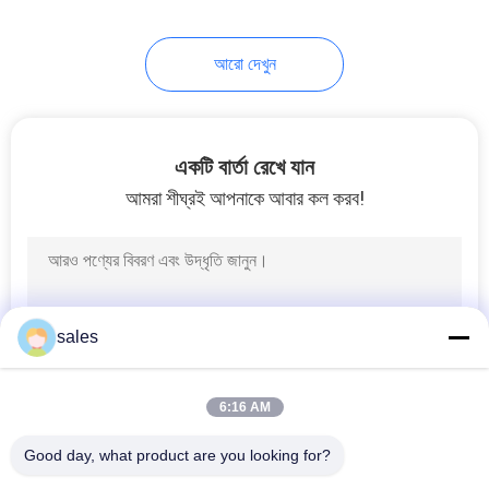
10
আরো দেখুন
ক্যালসিয়াম ফ্লুওরাইড
পাউডার
একটি বার্তা রেখে যান
আমরা শীঘ্রই আপনাকে আবার কল করব!
10
অ্যামোনিয়াম হাইড্রোজেন
sales
ফ্লুওরাইড
6:16 AM
Good day, what product are you looking for?