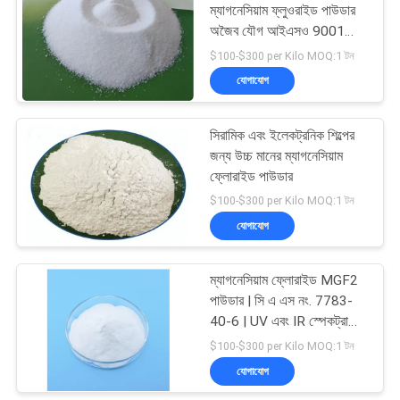
ম্যাগনেসিয়াম ফ্লুওরাইড পাউডার
অজৈব যৌগ আইএসও 9001
10
অনুমোদন
$100-$300 per Kilo MOQ:1 টন
যোগাযোগ
ক্যাথোড কার্বন ব্লক
সিরামিক এবং ইলেকট্রনিক শিল্পের
জন্য উচ্চ মানের ম্যাগনেসিয়াম
ফ্লোরাইড পাউডার
$100-$300 per Kilo MOQ:1 টন
যোগাযোগ
25
ম্যাগনেসিয়াম ফ্লোরাইড MGF2
সোডিয়াম ফ্লুওরাইড পাউডার
পাউডার | সি এ এস নং. 7783-
40-6 | UV এবং IR স্পেকট্রামের
জন্য উপযুক্ত
$100-$300 per Kilo MOQ:1 টন
যোগাযোগ