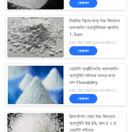
যোগাযোগ
গুণমান
সিরামিক শিল্পের জন্য উচ্চ বিশুদ্ধতা
নিয়ন্ত্রণ
268
ক্যালকাইন অ্যালুমিনিয়াম অক্সাইড
1-3um
অ্যালুমিনিয়াম ফ্লোরাইড
আমাদের
USD 700-1000 per ton MOQ:1 মেট্রিক টন / মেট্রিক টন বিনামূল্যে নমুনা
যোগাযোগ
সাথে
যোগাযোগ
হোয়াইট অ্যাক্টিভেটেড ক্যালকাইন
অ্যালুমিনি পাউডার অভদ্র জন্য
খবর
ভাল Flowability
66
USD 700-1000 per ton MOQ:1 মেট্রিক টন / মেট্রিক টন বিনামূল্যে নমুনা
যোগাযোগ
মামলা
ফ্লোরাইড লবণ
শিল্পকৌশল গ্রেড উচ্চ বিশুদ্ধতা
একটি
অ্যালুমিনি 99.5% আল 2 ও 3
হোয়াইট পাউডার