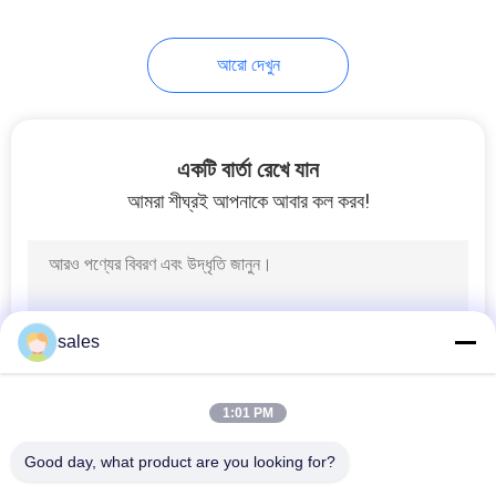
10
আরো দেখুন
ক্যালসিয়াম ফ্লুওরাইড
পাউডার
একটি বার্তা রেখে যান
আমরা শীঘ্রই আপনাকে আবার কল করব!
10
অ্যামোনিয়াম হাইড্রোজেন
sales
ফ্লুওরাইড
1:01 PM
Good day, what product are you looking for?