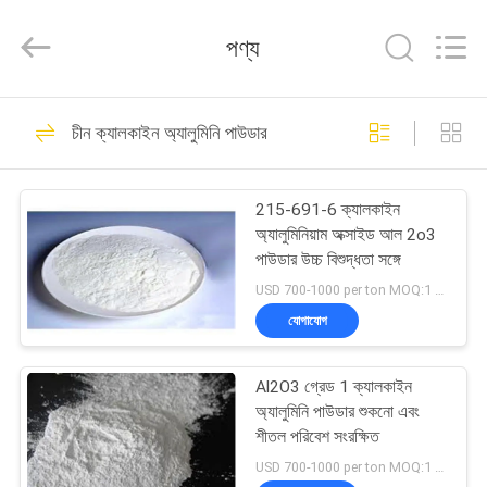
Jiaozuo
Eversim
Imp.&Exp.Co.,Ltd.
পণ্য
All
Rights
Reserved.
বাড়ি
509
চীন ক্যালকাইন অ্যালুমিনি পাউডার
সোডিয়াম Cryolite
পণ্য
215-691-6 ক্যালকাইন
অ্যালুমিনিয়াম অক্সাইড আল 2o3
ভিডিও
পাউডার উচ্চ বিশুদ্ধতা সঙ্গে
USD 700-1000 per ton MOQ:1 মেট্রিক টন / মেট্রিক টন বিনামূল্যে নমুনা
আমাদের
যোগাযোগ
344
সম্বন্ধে
Al2O3 গ্রেড 1 ক্যালকাইন
পটাসিয়াম ক্রিওলাইট
অ্যালুমিনি পাউডার শুকনো এবং
কারখানা
শীতল পরিবেশ সংরক্ষিত
পরিদর্শন
USD 700-1000 per ton MOQ:1 মেট্রিক টন / মেট্রিক টন বিনামূল্যে নমুনা